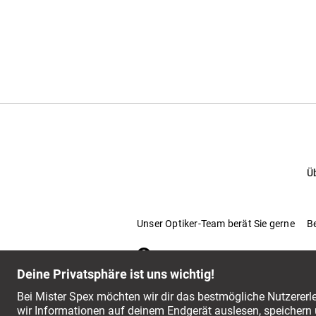
Ü
Unser Optiker-Team berät Sie gerne
B
Fragen & Antworten
Service-Chat
044 797 59 94