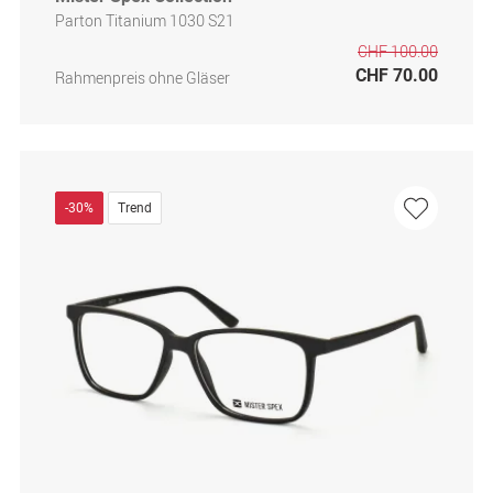
Parton Titanium 1030 S21
CHF 100.00
CHF 70.00
Rahmenpreis ohne Gläser
-30%
Trend