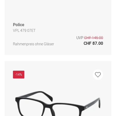
Police
VPL 479 07ET
UVP
CHF 145.00
CHF 87.00
Rahmenpreis ohne Gläser
-14%