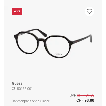
-25%
Guess
GU 50166 001
UVP
CHF 131.00
CHF 98.00
Rahmenpreis ohne Gläser