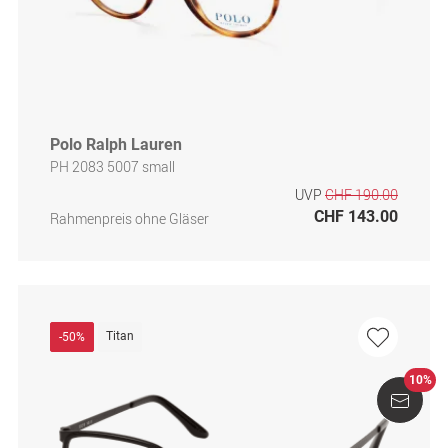
Polo Ralph Lauren
PH 2083 5007 small
UVP
CHF 190.00
CHF 143.00
Rahmenpreis ohne Gläser
Titan
-50%
10%