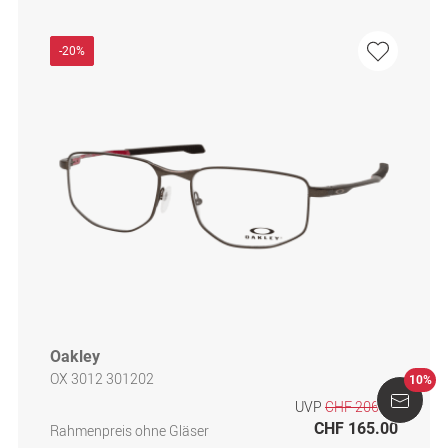
-20%
Oakley
OX 3012 301202
10%
UVP
CHF 206.00
CHF 165.00
Rahmenpreis ohne Gläser