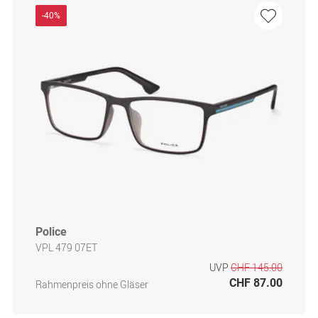
-40%
Police
VPL 479 07ET
UVP
CHF 145.00
CHF 87.00
Rahmenpreis ohne Gläser