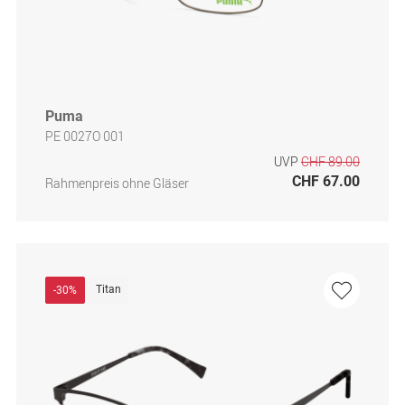
Puma
PE 0027O 001
UVP
CHF 89.00
CHF 67.00
Rahmenpreis ohne Gläser
Titan
-30%