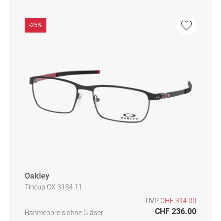
-25%
Oakley
Tincup OX 3184 11
UVP
CHF 314.00
CHF 236.00
Rahmenpreis ohne Gläser