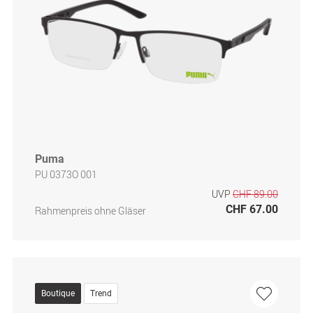
Puma
PU 0373O 001
UVP
CHF 89.00
CHF 67.00
Rahmenpreis ohne Gläser
Boutique
Trend