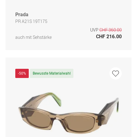
Prada
PR A21S 19T175
UVP
CHF 360.00
CHF 216.00
auch mit Sehstärke
-50%
Bewusste Materialwahl