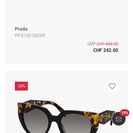
Prada
PR B16S 29E90F
UVP
CHF 484.00
CHF 242.00
-25%
10%