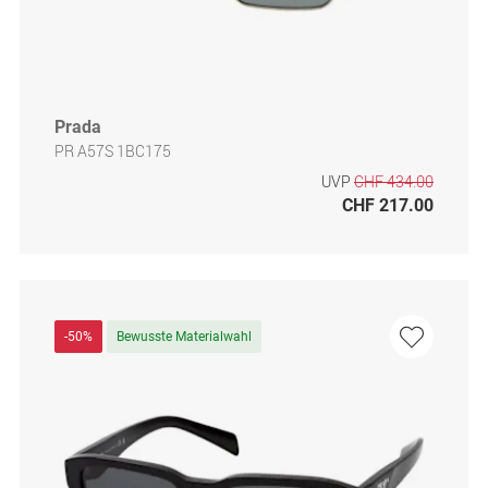
Prada
PR A57S 1BC175
UVP
CHF 434.00
CHF 217.00
-50%
Bewusste Materialwahl