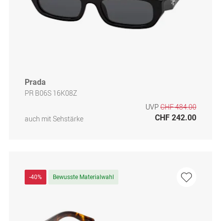
Prada
PR B06S 16K08Z
UVP
CHF 484.00
CHF 242.00
auch mit Sehstärke
-40%
Bewusste Materialwahl