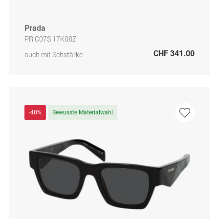
Prada
PR C07S 17K08Z
CHF 341.00
auch mit Sehstärke
-40%
Bewusste Materialwahl