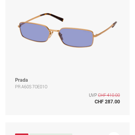
Prada
PR A60S 7OE01O
UVP
CHF 410.00
CHF 287.00