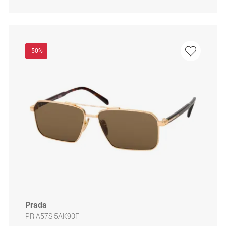
-50%
Prada
PR A57S 5AK90F