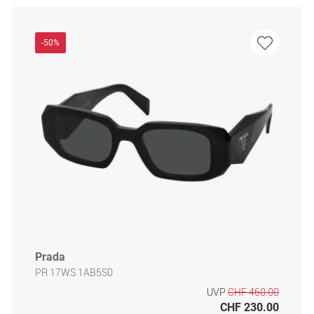
-50%
Prada
PR 17WS 1AB5S0
UVP
CHF 460.00
CHF 230.00