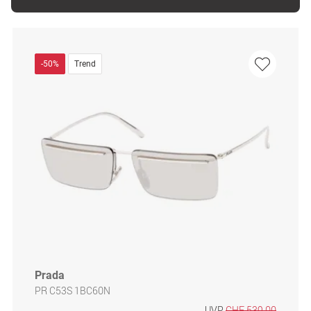
-50%
Trend
Prada
PR C53S 1BC60N
UVP
CHF 539.00