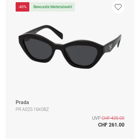
-40%
Bewusste Materialwahl
Prada
PR A02S 16K08Z
UVP
CHF 435.00
CHF 261.00