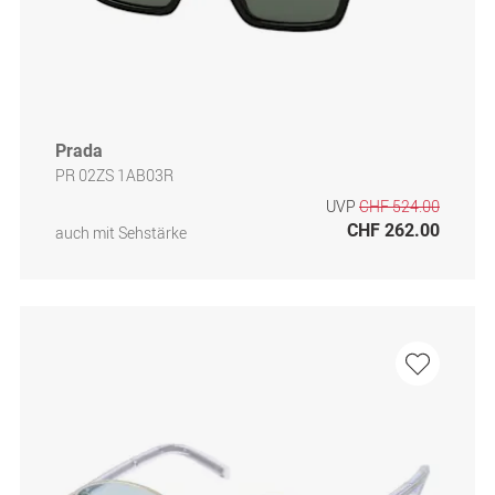
Prada
PR 02ZS 1AB03R
UVP
CHF 524.00
CHF 262.00
auch mit Sehstärke