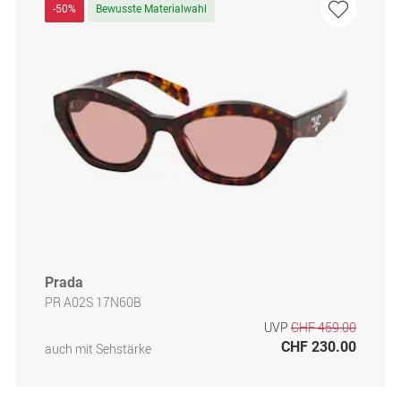
-50%
Bewusste Materialwahl
Prada
PR A02S 17N60B
UVP
CHF 459.00
CHF 230.00
auch mit Sehstärke