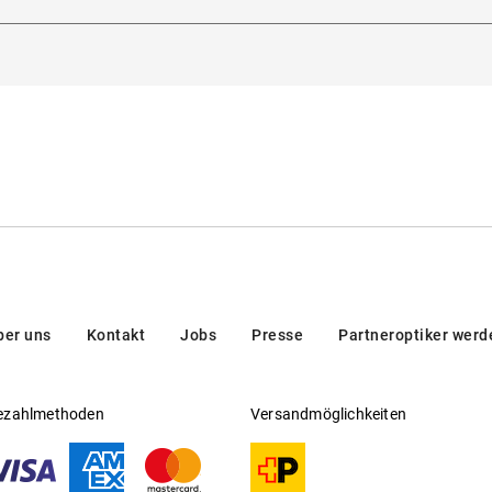
dorna 3, 20123, Milan, Italien
Gleitsichtfähig
:
Ja
en/brands/customer-care/
Hersteller
:
Luxottica Group S.p.A
ber uns
Kontakt
Jobs
Presse
Partneroptiker werd
ezahlmethoden
Versandmöglichkeiten