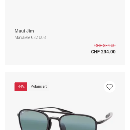
Maui Jim
Ma‘ukele 682 003
CHF 334.00
CHF 234.00
Polarisiert
-44%