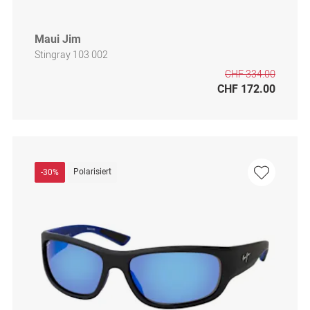
Maui Jim
Stingray 103 002
CHF 334.00
CHF 172.00
Polarisiert
-30%