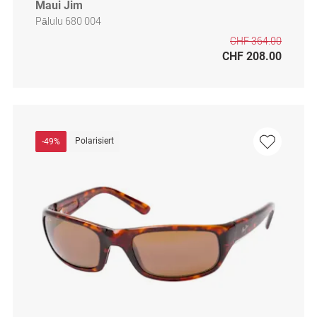
Maui Jim
Pālulu 680 004
CHF 364.00
CHF 208.00
Polarisiert
-49%