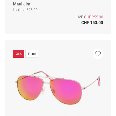
Maui Jim
Laulima 626 004
UVP
CHF 255.00
CHF 153.00
-36%
Trend