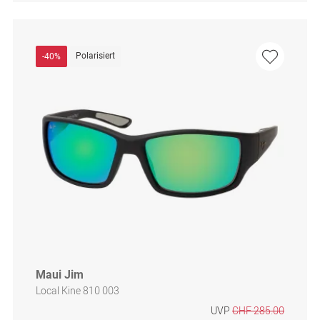
Polarisiert
-40%
Maui Jim
Local Kine 810 003
UVP
CHF 285.00