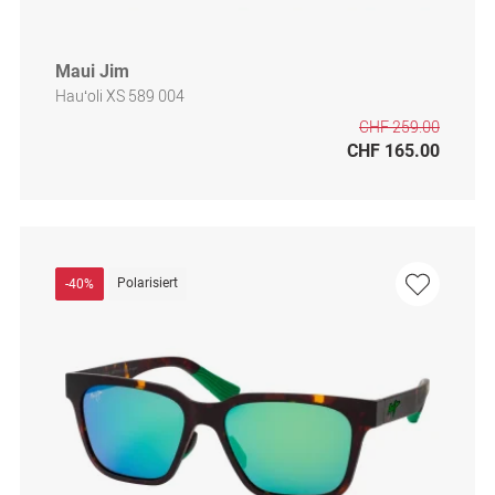
Maui Jim
Hauʻoli XS 589 004
CHF 259.00
CHF 165.00
Polarisiert
-40%