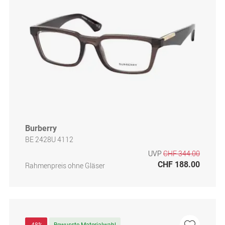
Burberry
BE 2428U 4112
UVP
CHF 344.00
CHF 188.00
Rahmenpreis ohne Gläser
-48%
Bewusste Materialwahl