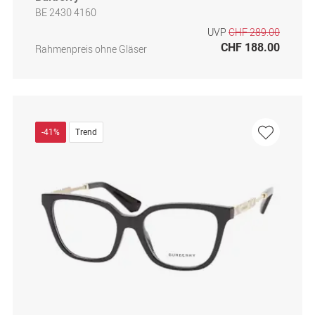
BE 2430 4160
UVP
CHF 289.00
CHF 188.00
Rahmenpreis ohne Gläser
-41%
Trend