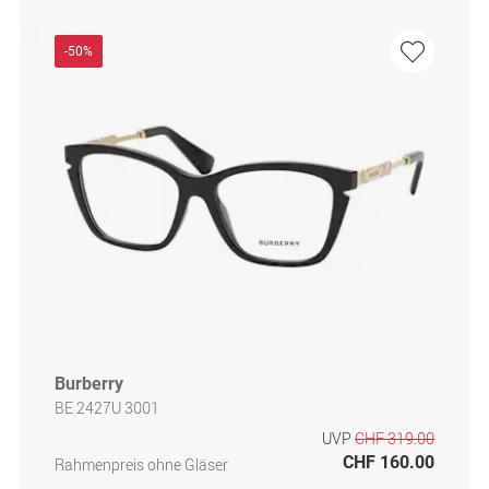
-50%
Burberry
BE 2427U 3001
UVP
CHF 319.00
CHF 160.00
Rahmenpreis ohne Gläser