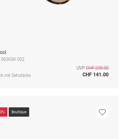
cci
 0636SK 002
UVP
CHF 235.00
CHF 141.00
h mit Sehstärke
40%
Boutique