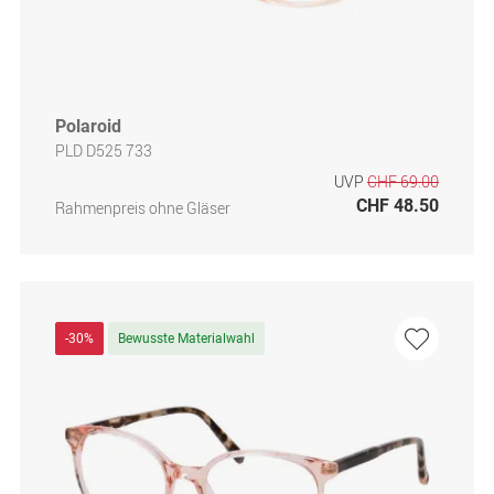
Polaroid
PLD D525 733
UVP
CHF 69.00
CHF 48.50
Rahmenpreis ohne Gläser
-30%
Bewusste Materialwahl