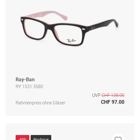
Ray-Ban
RY 1531 3580
UVP
CHF 138.00
CHF 97.00
Rahmenpreis ohne Gläser
-40%
Boutique