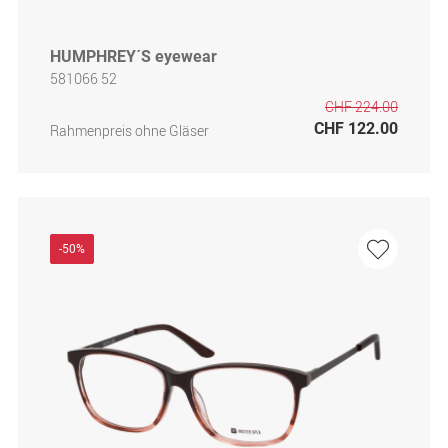
HUMPHREY´S eyewear
581066 52
CHF 224.00
CHF 122.00
Rahmenpreis ohne Gläser
-50%