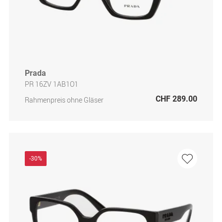
Prada
PR 16ZV 1AB1O1
CHF 289.00
Rahmenpreis ohne Gläser
-30%