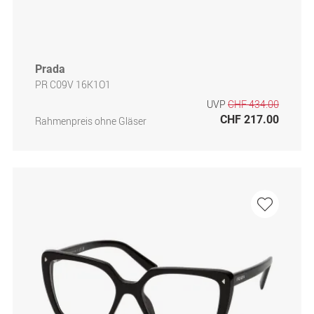
Prada
PR C09V 16K1O1
UVP
CHF 434.00
CHF 217.00
Rahmenpreis ohne Gläser