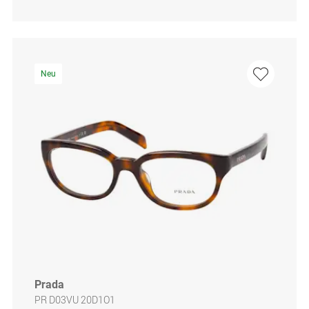
Neu
Prada
PR D03VU 20D1O1