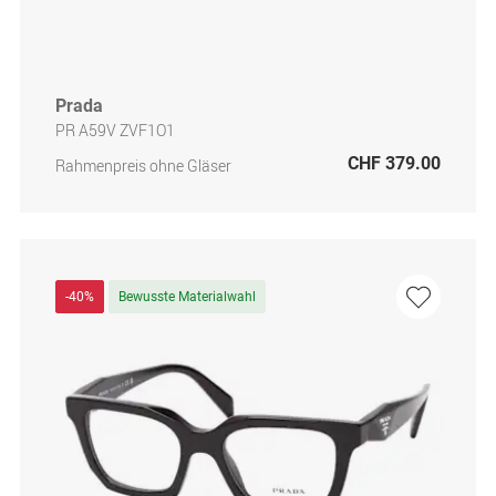
Prada
PR A59V ZVF1O1
CHF 379.00
Rahmenpreis ohne Gläser
-40%
Bewusste Materialwahl