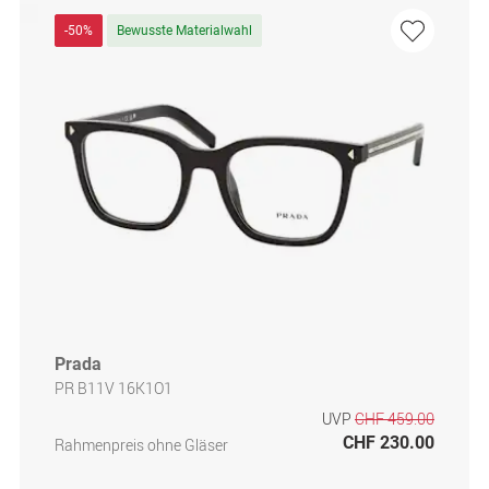
-50%
Bewusste Materialwahl
Prada
PR B11V 16K1O1
UVP
CHF 459.00
CHF 230.00
Rahmenpreis ohne Gläser