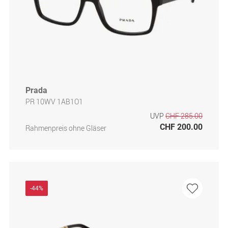
Prada
PR 10WV 1AB1O1
UVP
CHF 285.00
CHF 200.00
Rahmenpreis ohne Gläser
-44%