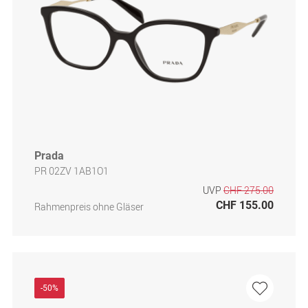
Prada
PR 02ZV 1AB1O1
UVP
CHF 275.00
CHF 155.00
Rahmenpreis ohne Gläser
-50%