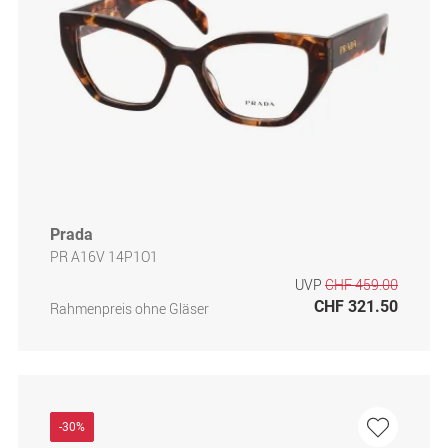
Prada
PR A16V 14P1O1
UVP
CHF 459.00
CHF 321.50
Rahmenpreis ohne Gläser
-30%