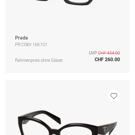
Prada
PR C08V 16K1O1
UVP
CHF 434.00
CHF 260.00
Rahmenpreis ohne Gläser