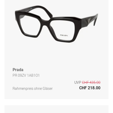
Prada
PR 09ZV 1AB1O1
UVP
CHF 435.00
CHF 218.00
Rahmenpreis ohne Gläser