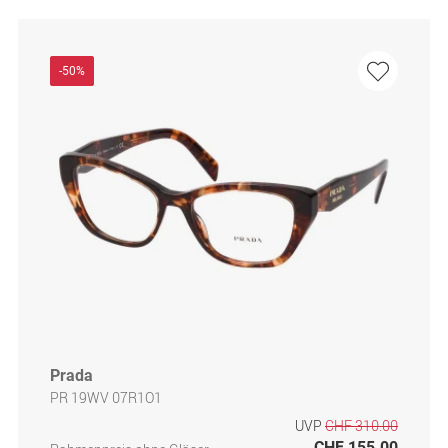
-50%
Prada
PR 19WV 07R1O1
UVP
CHF 310.00
CHF 155.00