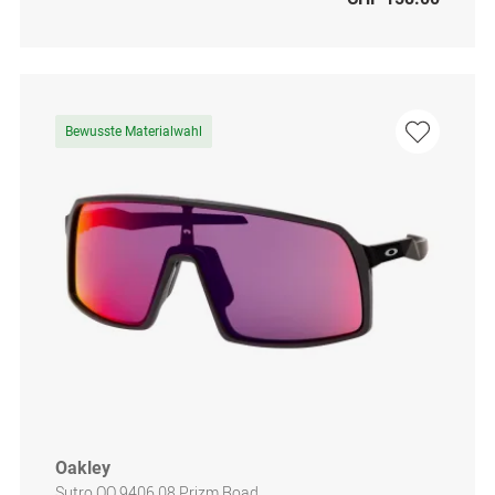
Bewusste Materialwahl
Oakley
Sutro OO 9406 08 Prizm Road