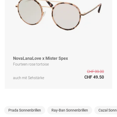
NovaLanaLove x Mister Spex
Fourteen rose tortoise
CHF 99.00
CHF 49.50
auch mit Sehstärke
Prada Sonnenbrillen
Ray-Ban Sonnenbrillen
Cazal Sonne