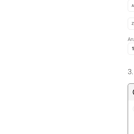
A
Z
An
3.