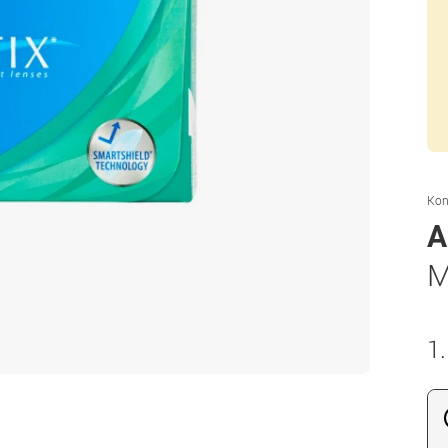
Kon
A
M
1