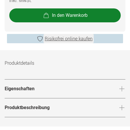
inkl. MwSt.
In den Warenkorb
Risikofrei online kaufen
Produktdetails
Eigenschaften
57 % Wassergehalt
Produktbeschreibung
14.2mm Linsendurchmesser
Biokompatible Marken-Monatslinsen
Hioxifilcon A