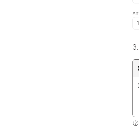
An
3.