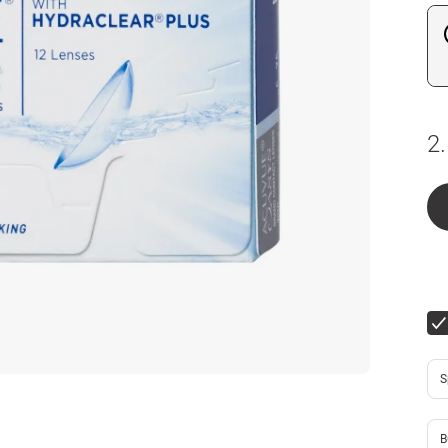
2.
S
B