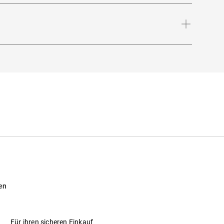
Bügellänge
:
140
mm
en
Für ihren sicheren Einkauf