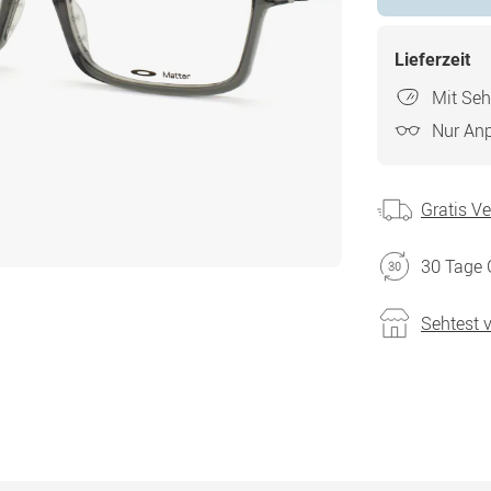
Lieferzeit
Mit Seh
Nur An
Gratis V
30 Tage 
Sehtest 