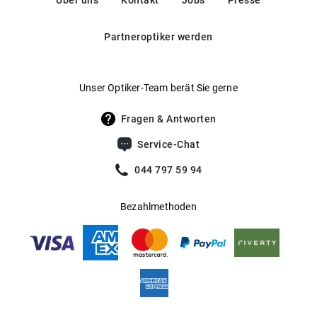
Über uns
Kontakt
Jobs
Presse
Angenehmer Sitz dank vorgeformter Nasenauflage
care/
Gleitsichtfähig
:
Ja
Partneroptiker werden
Mehr über
erfahren Sie
.
Ray-Ban
hier
Hersteller
:
Luxottica Group S.p.A
Unser Optiker-Team berät Sie gerne
Fragen & Antworten
Service-Chat
044 797 59 94
Bezahlmethoden