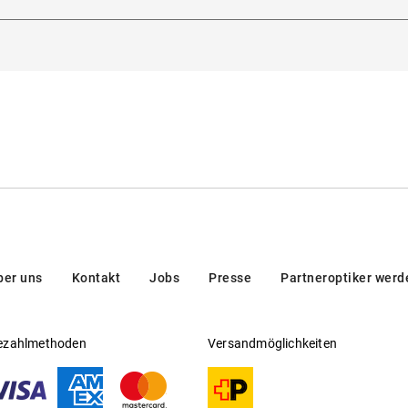
a, 12, 32013, Longarone, Italien
iht luxuriösen Look
hmeichelt dem Teint
enauflage
ber uns
Kontakt
Jobs
Presse
Partneroptiker werd
ezahlmethoden
Versandmöglichkeiten