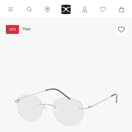
Titan
-30%