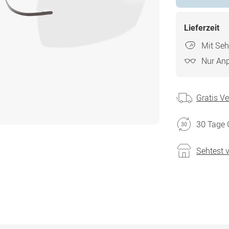
Lieferzeit
Mit Seh
Nur An
Gratis V
30 Tage 
Sehtest 