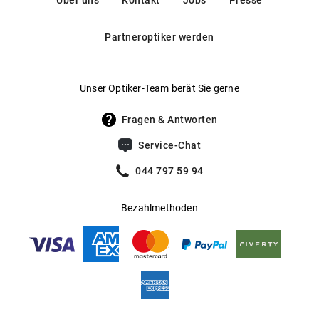
Über uns
Kontakt
Jobs
Presse
Mehr über
erfahren Sie
.
HUMPHREY'S eyewear
hier
Gleitsichtfähig
:
Ja
Partneroptiker werden
Hersteller
:
Eschenbach Optik GmbH
Unser Optiker-Team berät Sie gerne
Fragen & Antworten
Service-Chat
044 797 59 94
Bezahlmethoden