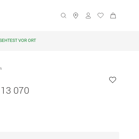
SEHTEST VOR ORT
en
313 070