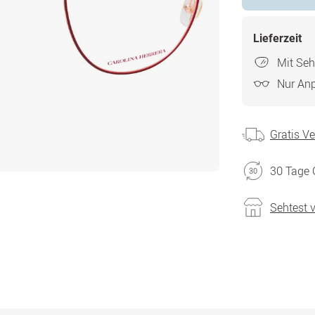
Lieferzeit
Mit Seh
Nur An
Gratis V
30 Tage 
Sehtest 