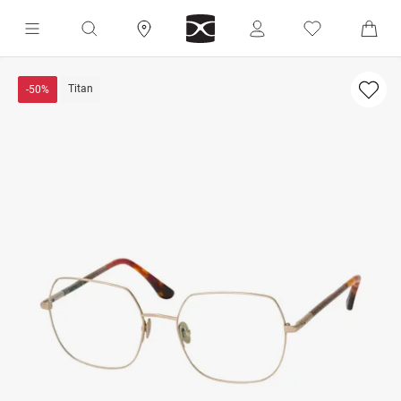
Titan
-50%