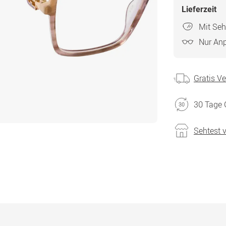
Lieferzeit
Mit Seh
Nur An
Gratis V
30 Tage 
Sehtest 