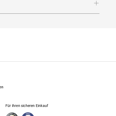
ber oho!
en
Für ihren sicheren Einkauf