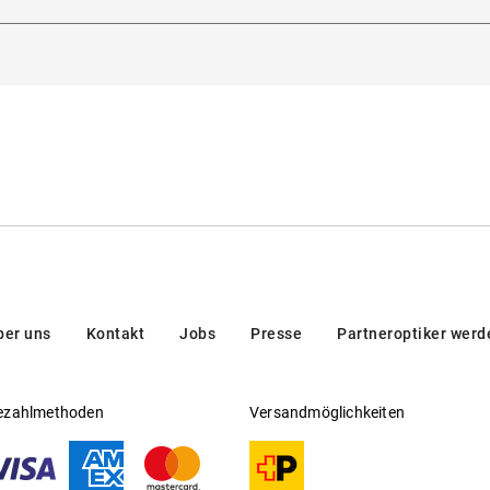
, 20121, Milano, Italien
n Look
senauflage
ber uns
Kontakt
Jobs
Presse
Partneroptiker werd
ezahlmethoden
Versandmöglichkeiten