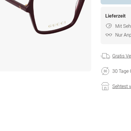
Lieferzeit
Mit Seh
Nur An
Gratis V
30 Tage 
Sehtest 