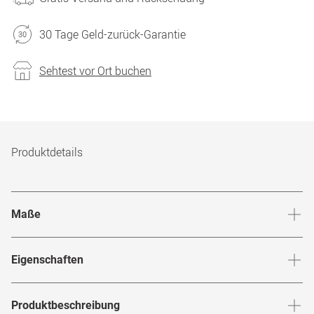
30 Tage Geld-zurück-Garantie
Sehtest vor Ort buchen
Produktdetails
Maße
Stegbreite
:
16
mm
Glashö
Eigenschaften
Marke
:
Ray-Ban
Produktbeschreibung