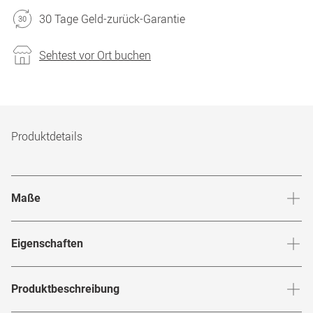
30 Tage Geld-zurück-Garantie
Sehtest vor Ort buchen
Produktdetails
Maße
Stegbreite
:
19
mm
Glashö
Eigenschaften
Marke
:
Mister Spex Collection
Produktbeschreibung
Produktnummer
:
6533364