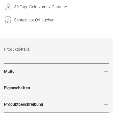
30 Tage Geld-zurück-Garantie
Sehtest vor Ort buchen
Produktdetails
Maße
Stegbreite
:
20
mm
Glashö
Eigenschaften
Marke
:
Ray-Ban
Produktbeschreibung
Produktnummer
:
6665810