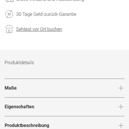
30 Tage Geld-zurück-Garantie
Sehtest vor Ort buchen
Produktdetails
Maße
Stegbreite
:
19
mm
Glashö
Eigenschaften
Marke
:
Ray-Ban
Produktbeschreibung