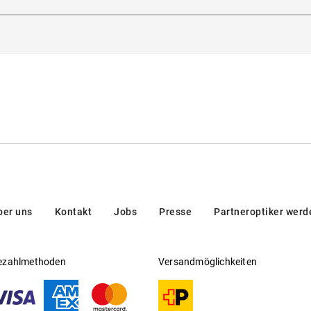
rmann-Blankenstein-Straße 24, 10249, Berlin, Deutschland
Gleitsichtfähig
:
Ja
 europäischer Norm
Hersteller
:
Aoyama Optical Germany GmbH
Sie
.
hier
ber uns
Kontakt
Jobs
Presse
Partneroptiker werd
ezahlmethoden
Versandmöglichkeiten