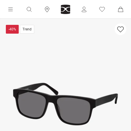
-40%
Trend