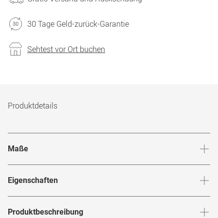
30 Tage Geld-zurück-Garantie
Sehtest vor Ort buchen
Produktdetails
Maße
Stegbreite
:
16
mm
Glashö
Eigenschaften
Marke
:
Mister Spex Collection
Produktbeschreibung