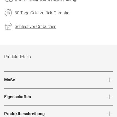
30 Tage Geld-zurück-Garantie
Sehtest vor Ort buchen
Produktdetails
Maße
Stegbreite
:
21
mm
Glashö
Eigenschaften
Marke
:
CO Optical
Produktbeschreibung