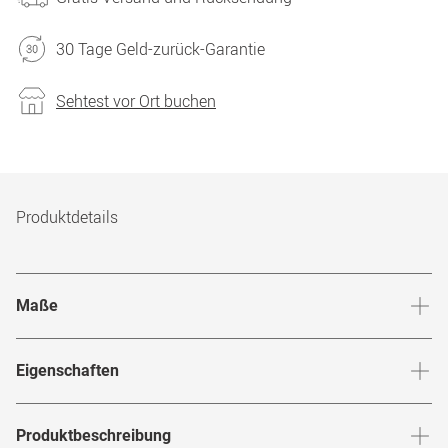
30 Tage Geld-zurück-Garantie
Sehtest vor Ort buchen
Produktdetails
Maße
Stegbreite
:
18
mm
Glashö
Eigenschaften
Marke
:
Mister Spex Collection
Produktbeschreibung