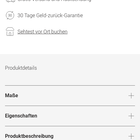
30 Tage Geld-zurück-Garantie
Sehtest vor Ort buchen
Produktdetails
Maße
Stegbreite
:
17
mm
Glashö
Eigenschaften
Marke
:
Mister Spex Collection
Produktbeschreibung