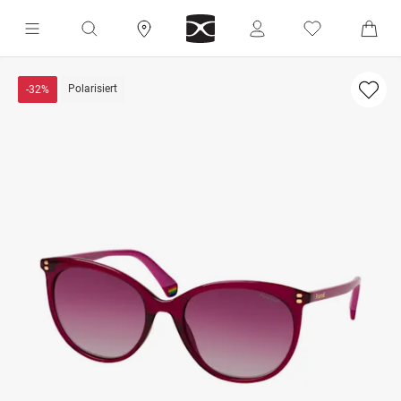
Polarisiert
-32%