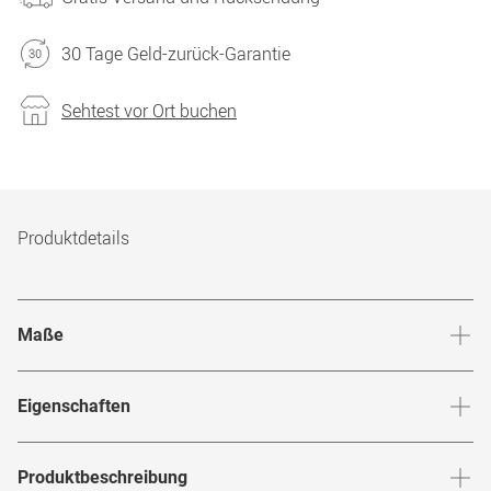
30 Tage Geld-zurück-Garantie
Sehtest vor Ort buchen
Produktdetails
Maße
Stegbreite
:
14
mm
Glashö
Eigenschaften
Marke
:
Mister Spex Collection
Produktbeschreibung