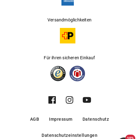
basieren. Dadurch entsteht ein ausgewogener Materialmix,
der zur Ressourcenschonung beiträgt und Lieferketten
unterstützt, die auf erneuerbare und wiederverwertete
Versandmöglichkeiten
Stoffströme setzen.
Die Rückverfolgbarkeit der eingesetzten recycelten und bio
basierten Anteile wird durch etablierte Standards und
Zertifizierungen unserer Lieferanten bestätigt:
Für ihren sicheren Einkauf
(recycelt) – Nachweis recycelter Materialanteile
ISCC
über Massenbilanzsysteme
ASTM D6866 – Bestimmung des biobasierten
Kohlenstoffanteils
AGB
Impressum
Datenschutz
FSC (für bio basierte Zellulosekomponenten;
sofern angegeben)
Datenschutzeinstellungen
10%