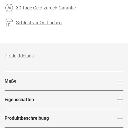
30 Tage Geld-zurück-Garantie
Sehtest vor Ort buchen
Produktdetails
Maße
Stegbreite
:
17
mm
Glashö
Eigenschaften
Marke
:
Mister Spex Collection
Produktbeschreibung
Produktnummer
:
7202111