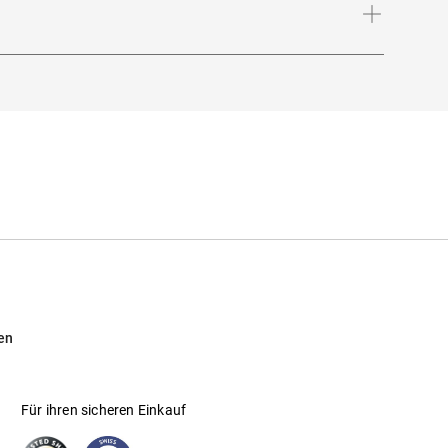
 vor intensiver Sonneneinstrahlung am Strand,
rn
en
rada SUN H21
Für ihren sicheren Einkauf