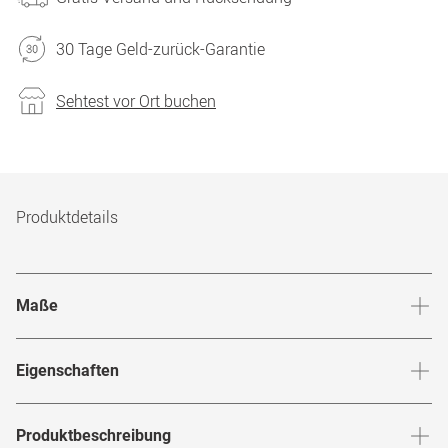
30 Tage Geld-zurück-Garantie
Sehtest vor Ort buchen
Produktdetails
Maße
Stegbreite
:
17
mm
Glashö
Eigenschaften
Marke
:
Mister Spex Collection
Produktbeschreibung