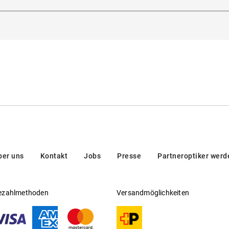
dorna 3, 20123, Milan, Italien
eitsichtfähig
:
Nein
en/brands/customer-care/
rsteller
:
Luxottica Group S.p.A
ber uns
Kontakt
Jobs
Presse
Partneroptiker werd
ezahlmethoden
Versandmöglichkeiten