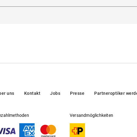
Gleitsichtfähig
:
Ja
2nd floor, 1204, Copenhagen, Dänemark
Hersteller
:
MESSYWEEKEND
ber uns
Kontakt
Jobs
Presse
Partneroptiker werd
ezahlmethoden
Versandmöglichkeiten