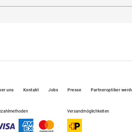
lanova 4, 32013, Longarone (BL), Italien
Gleitsichtfähig
:
Nein
Hersteller
:
Marcolin SpA
ber uns
Kontakt
Jobs
Presse
Partneroptiker werd
ezahlmethoden
Versandmöglichkeiten