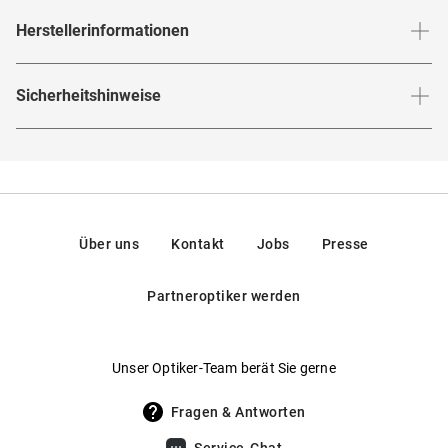
Setze ein klares Statement mit der
Marcel Ostertag
Herstellerinformationen
Rahmenfarbe
:
Roségold
: Diese klassische Pilotensonnenbrille mit
Cheonguk H21
elegantem Vollrandrahmen in edlem Roségold hebt deinen
Glasfarbe innen
:
Braun
Herstellerangaben gemäß EU-
Style sofort aufs nächste Level. Ideal für zeitlose Looks –
Sicherheitshinweise
Produktsicherheitsverordnung (GPSR)
:
Brillenbreite
:
143
mm
Verspiegelt
:
Nein
ob City-Chic oder echt lässig am Weekend.
Marcel
Marke
:
Marcel Ostertag
verbindet hier Fashion-Kompetenz mit
Ostertag
Hier findest du die
Sicherheitshinweise
.
Rahmenmaterial
:
Metall
Hersteller
:
Aoyama Optical Germany GmbH, Ahornstraße
angesagtem Design. Perfekt, wenn du Wert auf Klasse,
11, 14482, Potsdam, Deutschland
Qualität und ein selbstbewusstes Auftreten legst.
Glasmaterial
:
Kunststoff
Kontakt: info@aoyama-optical.de
Brillenform
:
Pilot
Bio basierte Materialien – aus nachwachsenden Quellen
Über uns
Kontakt
Jobs
Presse
gewonnen
Rahmentyp
:
Vollrand
Partneroptiker werden
Brillenfassungen aus bio basierten Materialien bestehen
Federscharniere
:
Nein
ganz oder teilweise aus nachwachsenden Rohstoffen wie
Gewicht
:
27 g
Pflanzenölen, Stärke oder Cellulose. Diese Rohstoffe
Unser Optiker-Team berät Sie gerne
ersetzen fossile Ausgangsstoffe und tragen so zu einer
UV400 Filter
:
Ja
verantwortungsvolleren Materialwahl bei.
Fragen & Antworten
Filterkategorie
:
2 (Lichtdurchlässigkeit 18 % - 43 %): Für