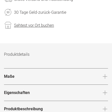
30 Tage Geld-zurück-Garantie
Sehtest vor Ort buchen
Produktdetails
Maße
Stegbreite
:
22
mm
Glashö
Eigenschaften
Marke
:
Ray-Ban
Produktbeschreibung