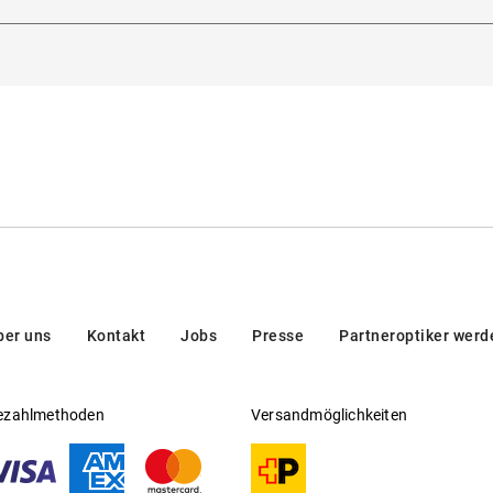
rmann-Blankenstein-Straße 24, 10249, Berlin, Deutschland
Gleitsichtfähig
:
Ja
Hersteller
:
Aoyama Optical Germany GmbH
ber uns
Kontakt
Jobs
Presse
Partneroptiker werd
ezahlmethoden
Versandmöglichkeiten