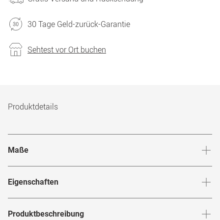
30 Tage Geld-zurück-Garantie
Sehtest vor Ort buchen
Produktdetails
Maße
Stegbreite
:
20
mm
Glashö
Eigenschaften
Marke
:
Mister Spex Collection
Produktbeschreibung